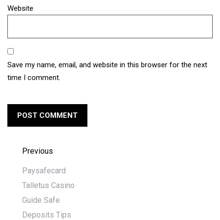
Website
Save my name, email, and website in this browser for the next
time I comment.
Previous
Paysafecard
Talletus Casino
Guide Safe
Deposits Tips