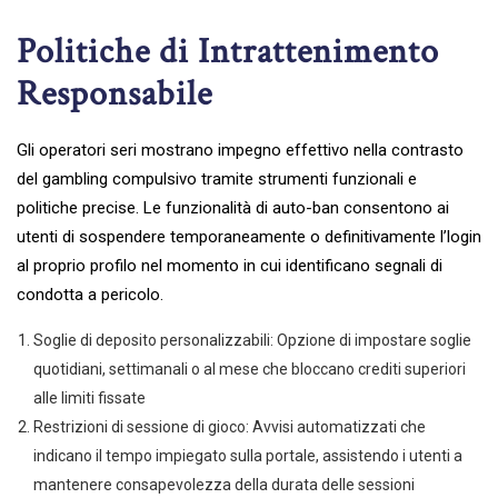
Politiche di Intrattenimento
Responsabile
Gli operatori seri mostrano impegno effettivo nella contrasto
del gambling compulsivo tramite strumenti funzionali e
politiche precise. Le funzionalità di auto-ban consentono ai
utenti di sospendere temporaneamente o definitivamente l’login
al proprio profilo nel momento in cui identificano segnali di
condotta a pericolo.
Soglie di deposito personalizzabili:
Opzione di impostare soglie
quotidiani, settimanali o al mese che bloccano crediti superiori
alle limiti fissate
Restrizioni di sessione di gioco:
Avvisi automatizzati che
indicano il tempo impiegato sulla portale, assistendo i utenti a
mantenere consapevolezza della durata delle sessioni