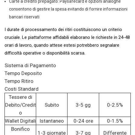
Carte a credito prepagato:
Paysafecard e opzioni analoghe
consentono di gestire la spesa evitando di fornire informazioni
bancari riservati
I durate di processamento dei ritiri costituiscono un criterio
cruciale. Le piattaforme affidabili elaborano le richieste in 24-48
orari di lavoro, quando attese estesi potrebbero segnalare
difficoltà operative o disponibilità scarsa.
Sistema di Pagamento
Tempo Deposito
Tempo Ritiro
Costi Standard
Tessere di
Debito/Credit
Subito
3-5 gg
0-2.5%
o
Wallet Digitali
Istantaneo
0-24 ore
0-1.5%
Bonifico
1-3 giornate
3-7 gg
Differente