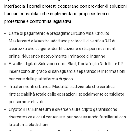
interfaccia. I portali protetti cooperano con provider di soluzioni
bancari consolidati che implementano propri sistemi di
protezione e conformità legislativa.
Carte di pagamento e prepagate:
Circuito Visa, Circuito
Mastercard e Maestro adottano protocolli di verifica 3-D di
sicurezza che esigono identificazione extra per movimenti
online, riducendo notevolmente i minacce di inganno
E-wallet digitali:
Soluzioni come Skrill, Portafoglio Neteller e PP
inseriscono un grado di salvaguardia separando le informazioni
bancarie dalla piattaforma di gioco
Trasferimenti di banca:
Modalità tradizionale che certifica
rintracciabilità totale delle operazioni, specialmente consigliato
per somme elevati
Crypto:
BTC, Ethereum e diverse valute cripto garantiscono
riservatezza e costi contenute, pur necessitando familiarità con
la sistema blockchain