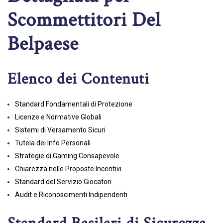
Scommettitori Del
Belpaese
Elenco dei Contenuti
Standard Fondamentali di Protezione
Licenze e Normative Globali
Sistemi di Versamento Sicuri
Tutela dei Info Personali
Strategie di Gaming Consapevole
Chiarezza nelle Proposte Incentivi
Standard del Servizio Giocatori
Audit e Riconoscimenti Indipendenti