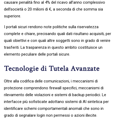
causare penalità fino al 4% del ricavo all’anno complessivo
dell’società o 20 milioni di €, a seconda di che somma sia
superiore.
I portali sicuri rendono note politiche sulla riservatezza
complete e chiare, precisando quali dati risultano acquisiti, per
quali obiettivi e con quali altre soggetti sono in grado di venire
trasferiti. La trasparenza in questo ambito costituisce un
elemento peculiare delle portali sicure.
Tecnologie di Tutela Avanzate
Oltre alla codifica delle comunicazioni, i meccanismi di
protezione comprendono firewall specifici, meccanismi di
rilevamento delle violazioni e sistemi di backup periodici. Le
interfacce più sofisticate adottano sistemi di AI sintetica per
identificare schemi comportamentali anomali che sono in
grado di segnalare login non permessi o azioni illecite.