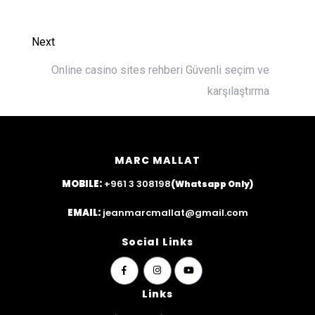
Next
Online casino sites rehberi Güvenli seçim ve
karşılaştırma
MARC MALLAT
MOBILE:
+961 3 308198
(Whatsapp Only)
EMAIL:
jeanmarcmallat@gmail.com
Social Links
widget
widget
widget
social
social
social
Links
icons
icons
icons