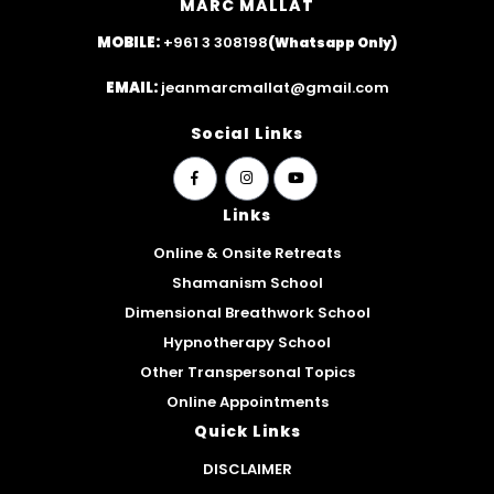
MARC MALLAT
MOBILE:
+961 3 308198
(Whatsapp Only)
EMAIL:
jeanmarcmallat@gmail.com
Social Links
widget
widget
widget
social
social
social
Links
icons
icons
icons
Online & Onsite Retreats
Shamanism School
Dimensional Breathwork School
Hypnotherapy School
Other Transpersonal Topics
Online Appointments
Quick Links
DISCLAIMER