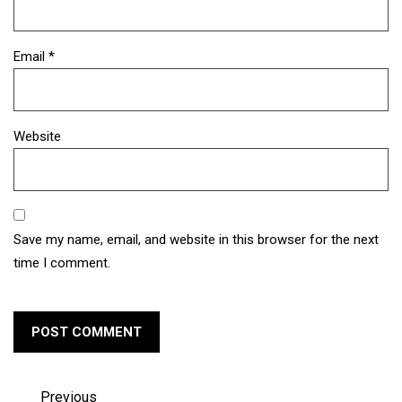
Email
*
Website
Save my name, email, and website in this browser for the next
time I comment.
Previous