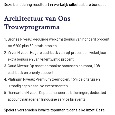
Deze benadering resulteert in werkelijk uitbetaalbare bonussen.
Architectuur van Ons
Trouwprogramma
Bronze Niveau: Reguliere welkomstbonus van honderd procent
tot €200 plus 50 gratis draaien
Zilver Niveau: Hogere cashback van vijf procent en wekelijkse
extra bonussen van vijfentwintig procent
Goud Niveau: Op maat gemaakte bonussen op maat, 10%
cashback en priority support
Platinum Niveau: Premium toernooien, 15% geld terug en
uitnodigingen naar live evenementen
Diamanten Niveau: Gepersonaliseerde beloningen, dedicated
accountmanager en limousine service bij events
Spelers verzamelen loyaliteitspunten tijdens elke inzet. Deze