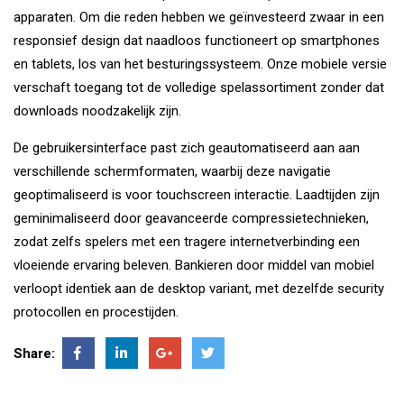
apparaten. Om die reden hebben we geïnvesteerd zwaar in een
responsief design dat naadloos functioneert op smartphones
en tablets, los van het besturingssysteem. Onze mobiele versie
verschaft toegang tot de volledige spelassortiment zonder dat
downloads noodzakelijk zijn.
De gebruikersinterface past zich geautomatiseerd aan aan
verschillende schermformaten, waarbij deze navigatie
geoptimaliseerd is voor touchscreen interactie. Laadtijden zijn
geminimaliseerd door geavanceerde compressietechnieken,
zodat zelfs spelers met een tragere internetverbinding een
vloeiende ervaring beleven. Bankieren door middel van mobiel
verloopt identiek aan de desktop variant, met dezelfde security
protocollen en procestijden.
Share: