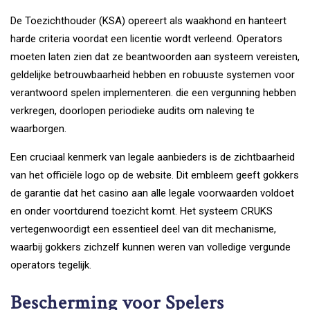
De Toezichthouder (KSA) opereert als waakhond en hanteert
harde criteria voordat een licentie wordt verleend. Operators
moeten laten zien dat ze beantwoorden aan systeem vereisten,
geldelijke betrouwbaarheid hebben en robuuste systemen voor
verantwoord spelen implementeren. die een vergunning hebben
verkregen, doorlopen periodieke audits om naleving te
waarborgen.
Een cruciaal kenmerk van legale aanbieders is de zichtbaarheid
van het officiële logo op de website. Dit embleem geeft gokkers
de garantie dat het casino aan alle legale voorwaarden voldoet
en onder voortdurend toezicht komt. Het systeem CRUKS
vertegenwoordigt een essentieel deel van dit mechanisme,
waarbij gokkers zichzelf kunnen weren van volledige vergunde
operators tegelijk.
Bescherming voor Spelers