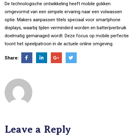
De technologische ontwikkeling heeft mobile gokken
omgevormd van een simpele ervaring naar een volwassen
optie. Makers aanpassen titels speciaal voor smartphone
displays, waarbij tijden verminderd worden en batterijverbruik
doelmatig gemanaged wordt. Deze focus op mobile perfectie
toont het speelpatroon in de actuele online omgeving.
Share:
Leave a Reply