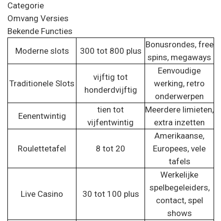
Categorie
Omvang Versies
Bekende Functies
Bonusrondes, free
Moderne slots
300 tot 800 plus
spins, megaways
Eenvoudige
vijftig tot
Traditionele Slots
werking, retro
honderdvijftig
onderwerpen
tien tot
Meerdere limieten,
Eenentwintig
vijfentwintig
extra inzetten
Amerikaanse,
Roulettetafel
8 tot 20
Europees, vele
tafels
Werkelijke
spelbegeleiders,
Live Casino
30 tot 100 plus
contact, spel
shows