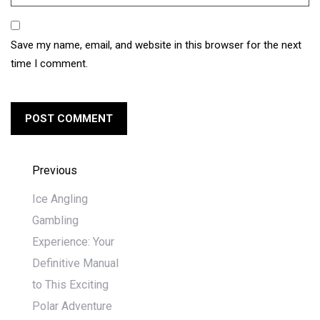
Save my name, email, and website in this browser for the next
time I comment.
Previous
Ice Angling
Gambling
Experience: Your
Definitive Manual
to This Exciting
Polar Adventure