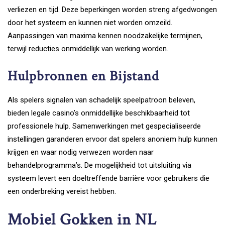
verliezen en tijd. Deze beperkingen worden streng afgedwongen
door het systeem en kunnen niet worden omzeild.
Aanpassingen van maxima kennen noodzakelijke termijnen,
terwijl reducties onmiddellijk van werking worden.
Hulpbronnen en Bijstand
Als spelers signalen van schadelijk speelpatroon beleven,
bieden legale casino’s onmiddellijke beschikbaarheid tot
professionele hulp. Samenwerkingen met gespecialiseerde
instellingen garanderen ervoor dat spelers anoniem hulp kunnen
krijgen en waar nodig verwezen worden naar
behandelprogramma’s. De mogelijkheid tot uitsluiting via
systeem levert een doeltreffende barrière voor gebruikers die
een onderbreking vereist hebben.
Mobiel Gokken in NL