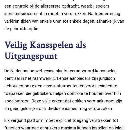
een controle bij de allereerste opdracht, waarbij spelers
identiteitsdocumenten moeten verstrekken. Na toestemming
variëren tijden van enkele uren tot enkele dagen, afhankelijk van
de gebruikte optie.
Veilig Kansspelen als
Uitgangspunt
De Nederlandse wetgeving plaatst verantwoord kansspelen
centraal in het raamwerk. Erkende aanbieders zijn juridisch
gehouden om extensieve instrumenten en voorzieningen te
toepassen die gebruikers helpen controle te houden over hun
speelpatroon. Deze visie erkent dat gokken vermaak moet zijn
en geen geldelijke of individuele issues mag veroorzaken.
Elk vergund platform moet expliciet toegang verstrekken tot
functies waarmee gebruikers maxima kunnen instellen op inleg,