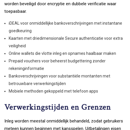
worden beveiligd door encryptie en dubbele verificatie waar
toepasbaar.
iDEAL voor onmiddellijke bankoverschrijvingen met instantane
goedkeuring
Kaarten met driedimensionale Secure authenticatie voor extra
veiligheid
Online wallets die vlotte inleg en opnames haalbaar maken
Prepaid vouchers voor beheerst budgettering zonder
rekeninginformatie
Bankoverschrijvingen voor substantiële montanten met
betrouwbare verwerkingstijden
Mobiele methoden gekoppeld met telefoon apps
Verwerkingstijden en Grenzen
Inleg worden meestal onmiddellijk behandeld, zodat gebruikers
meteen kunnen beginnen met kansspelen. Uitbetalingen eisen