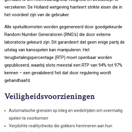
verzekeren. De Holland wetgeving hanteert strikte eisen die in
het voordeel zijn van de gebruiker.
Alle speluitkomsten worden gegenereerd door goedgekeurde
Random Number Generatoren (RNG’s) die door externe
laboratoria gekeurd zijn. Dit garandeert dat geen enige partij de
uitslag van kansspelen kan manipuleren. Het
terugbetalingspercentage (RTP) moet openbaar worden
gepubliceerd, waarbij slots meestal een RTP van 94% tot 97%
kennen – een gevalideerd feit dat door regulering wordt
gehandhaafd.
Veiligheidsvoorzieningen
Automatische grenzen op inleg en wedstrijden om overmatig
spelen te voorkomen
Verplichte realitychecks die gokkers herinneren aan hun