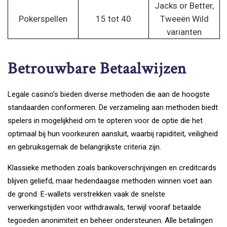
Jacks or Better,
Pokerspellen
15 tot 40
Tweeën Wild
varianten
Betrouwbare Betaalwijzen
Legale casino’s bieden diverse methoden die aan de hoogste
standaarden conformeren. De verzameling aan methoden biedt
spelers in mogelijkheid om te opteren voor de optie die het
optimaal bij hun voorkeuren aansluit, waarbij rapiditeit, veiligheid
en gebruiksgemak de belangrijkste criteria zijn.
Klassieke methoden zoals bankoverschrijvingen en creditcards
blijven geliefd, maar hedendaagse methoden winnen voet aan
de grond. E-wallets verstrekken vaak de snelste
verwerkingstijden voor withdrawals, terwijl vooraf betaalde
tegoeden anonimiteit en beheer ondersteunen. Alle betalingen