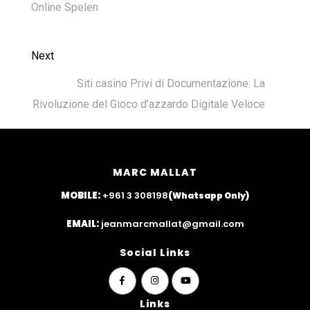
Online Spelen
Next
Siti casino Privi di Documentazione: La
Rivoluzione del Gioco d’azzardo Digitale Veloce
MARC MALLAT
MOBILE:
+961 3 308198
(Whatsapp Only)
EMAIL:
jeanmarcmallat@gmail.com
Social Links
widget
widget
widget
social
social
social
Links