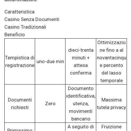
Caratteristica
Casino Senza Documenti
Casino Tradizionali
Beneficio
Ottimizzazio
dieci-trenta
ne fino a al
Tempistica di
minuti +
novantacinqu
uno-due min
registrazione
attesa
e percento
conferma
del lasso
temporale
Documento
identificativa,
Documenti
Massima
Zero
utenza,
richiesti
tutela privacy
movimenti
bancario
A seguito di
Fruizione
Primissimo